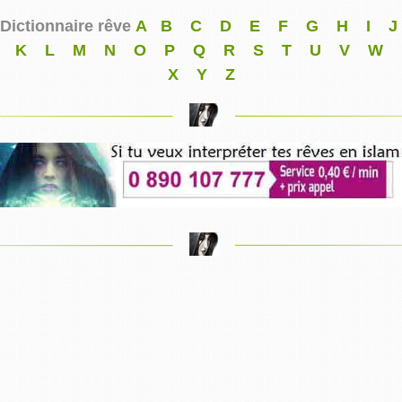
Dictionnaire rêve
A
B
C
D
E
F
G
H
I
J
K
L
M
N
O
P
Q
R
S
T
U
V
W
X
Y
Z