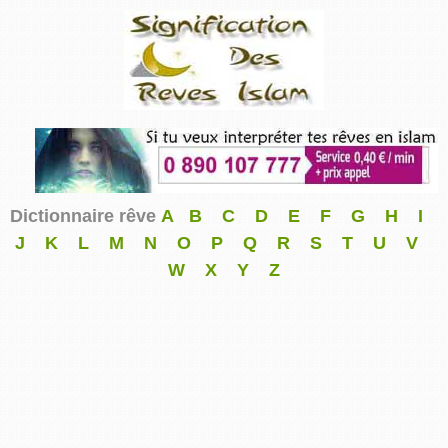
Dictionnaire rêve
A
B
C
D
E
F
G
H
I
J
K
L
M
N
O
P
Q
R
S
T
U
V
W
X
Y
Z