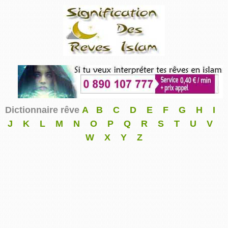
Dictionnaire rêve
A
B
C
D
E
F
G
H
I
J
K
L
M
N
O
P
Q
R
S
T
U
V
W
X
Y
Z