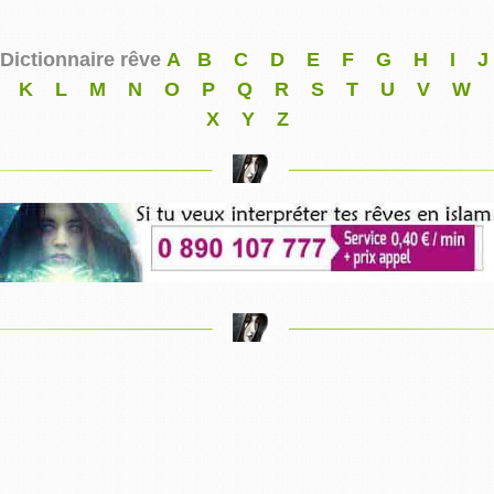
Dictionnaire rêve
A
B
C
D
E
F
G
H
I
J
K
L
M
N
O
P
Q
R
S
T
U
V
W
X
Y
Z