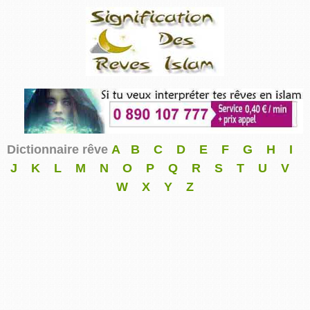
Dictionnaire rêve
A
B
C
D
E
F
G
H
I
J
K
L
M
N
O
P
Q
R
S
T
U
V
W
X
Y
Z