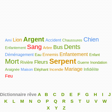
Argent
Chien
Lion
Ami
Accident
Chaussures
Sang
Dents
Bus
Enfantement
Arbre
Enfantement
Déménagement
Eau
Ennemis
Enfant
Serpent
Mort
Fleurs
Rivière
Guerre
Inondation
Mariage
Araignée
Maison
Eléphant
Incendie
Infidélite
Feu
Dictionnaire rêve
A
B
C
D
E
F
G
H
I
J
K
L
M
N
O
P
Q
R
S
T
U
V
W
X
Y
Z