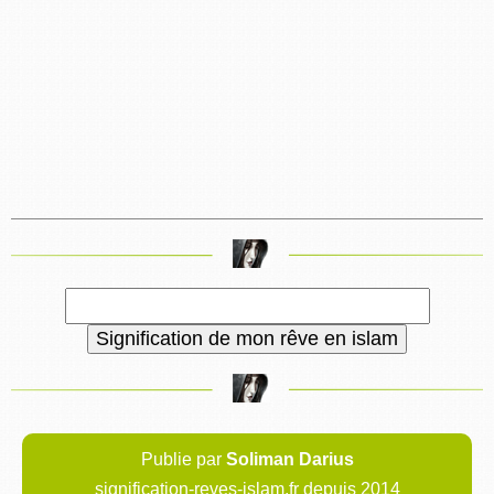
Publie par
Soliman Darius
signification-reves-islam.fr depuis 2014