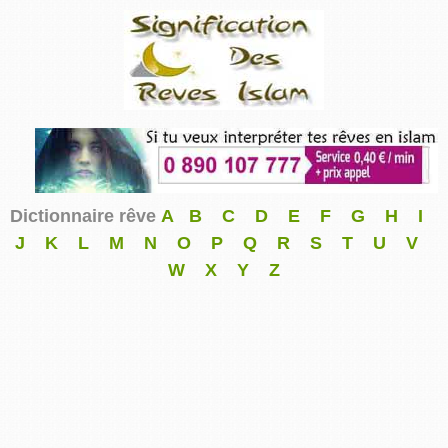
Dictionnaire rêve
A
B
C
D
E
F
G
H
I
J
K
L
M
N
O
P
Q
R
S
T
U
V
W
X
Y
Z