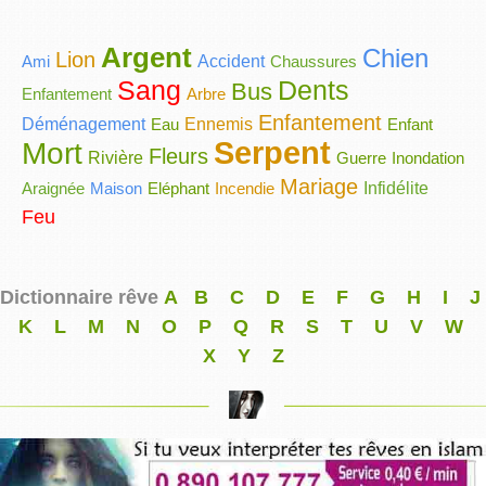
Argent
Chien
Lion
Ami
Accident
Chaussures
Sang
Dents
Bus
Enfantement
Arbre
Enfantement
Déménagement
Eau
Ennemis
Enfant
Serpent
Mort
Fleurs
Rivière
Guerre
Inondation
Mariage
Araignée
Maison
Eléphant
Incendie
Infidélite
Feu
Dictionnaire rêve
A
B
C
D
E
F
G
H
I
J
K
L
M
N
O
P
Q
R
S
T
U
V
W
X
Y
Z