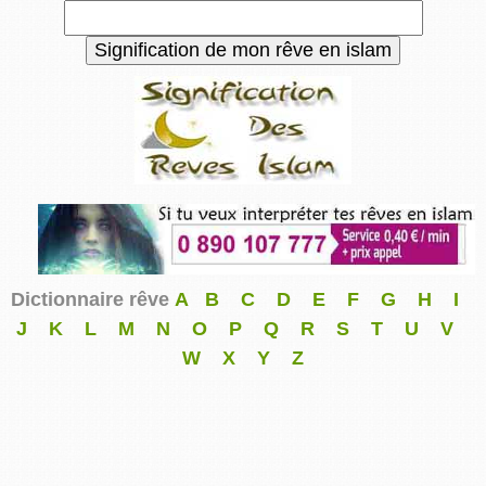
Dictionnaire rêve
A
B
C
D
E
F
G
H
I
J
K
L
M
N
O
P
Q
R
S
T
U
V
W
X
Y
Z