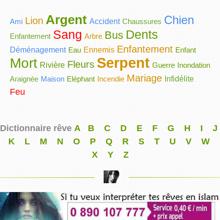
Argent
Chien
Lion
Ami
Accident
Chaussures
Sang
Dents
Bus
Enfantement
Arbre
Enfantement
Déménagement
Eau
Ennemis
Enfant
Serpent
Mort
Fleurs
Rivière
Guerre
Inondation
Mariage
Araignée
Maison
Eléphant
Incendie
Infidélite
Feu
Dictionnaire rêve
A
B
C
D
E
F
G
H
I
J
K
L
M
N
O
P
Q
R
S
T
U
V
W
X
Y
Z