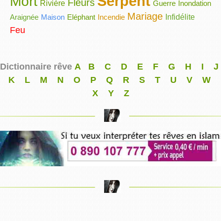
Serpent
Mort
Fleurs
Rivière
Guerre
Inondation
Mariage
Araignée
Maison
Eléphant
Incendie
Infidélite
Feu
Dictionnaire rêve
A
B
C
D
E
F
G
H
I
J
K
L
M
N
O
P
Q
R
S
T
U
V
W
X
Y
Z