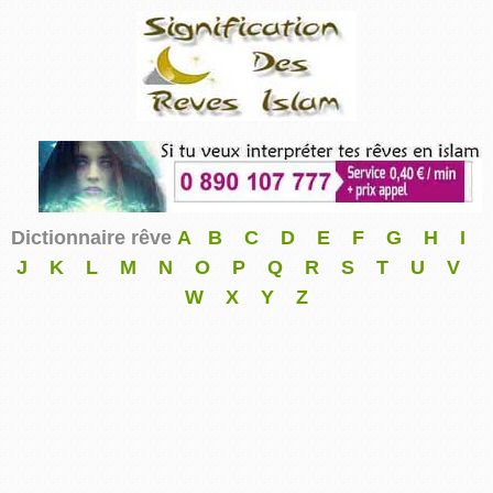
Dictionnaire rêve
A
B
C
D
E
F
G
H
I
J
K
L
M
N
O
P
Q
R
S
T
U
V
W
X
Y
Z