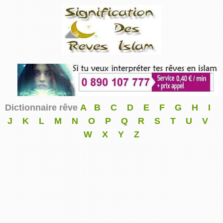
Dictionnaire rêve
A
B
C
D
E
F
G
H
I
J
K
L
M
N
O
P
Q
R
S
T
U
V
W
X
Y
Z