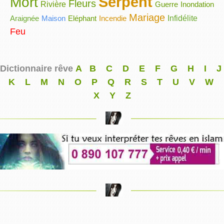
Serpent
Mort
Fleurs
Rivière
Guerre
Inondation
Mariage
Araignée
Maison
Eléphant
Incendie
Infidélite
Feu
Dictionnaire rêve
A
B
C
D
E
F
G
H
I
J
K
L
M
N
O
P
Q
R
S
T
U
V
W
X
Y
Z