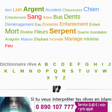
Argent
Chien
Lion
Ami
Accident
Chaussures
Sang
Dents
Bus
Enfantement
Arbre
Enfantement
Déménagement
Eau
Ennemis
Enfant
Serpent
Mort
Fleurs
Rivière
Guerre
Inondation
Mariage
Araignée
Maison
Eléphant
Incendie
Infidélite
Feu
Dictionnaire rêve
A
B
C
D
E
F
G
H
I
J
K
L
M
N
O
P
Q
R
S
T
U
V
W
X
Y
Z