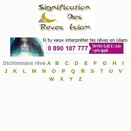
Dictionnaire rêve
A
B
C
D
E
F
G
H
I
J
K
L
M
N
O
P
Q
R
S
T
U
V
W
X
Y
Z